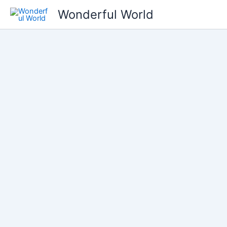
콘
Wonderful World
텐
츠
로
건
너
뛰
기