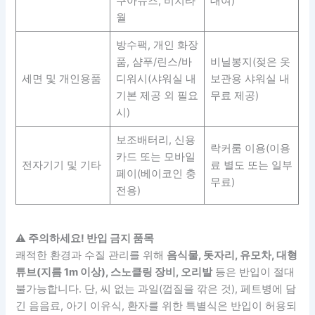
쿠아슈즈, 비치타
대여)
월
방수팩, 개인 화장
품, 샴푸/린스/바
비닐봉지(젖은 옷
세면 및 개인용품
디워시(샤워실 내
보관용 샤워실 내
기본 제공 외 필요
무료 제공)
시)
보조배터리, 신용
락커룸 이용(이용
카드 또는 모바일
전자기기 및 기타
료 별도 또는 일부
페이(베이코인 충
무료)
전용)
⚠️ 주의하세요! 반입 금지 품목
쾌적한 환경과 수질 관리를 위해
음식물, 돗자리, 유모차, 대형
튜브(지름 1m 이상), 스노클링 장비, 오리발
등은 반입이 절대
불가능합니다. 단, 씨 없는 과일(껍질을 깎은 것), 페트병에 담
긴 음음료, 아기 이유식, 환자를 위한 특별식은 반입이 허용되