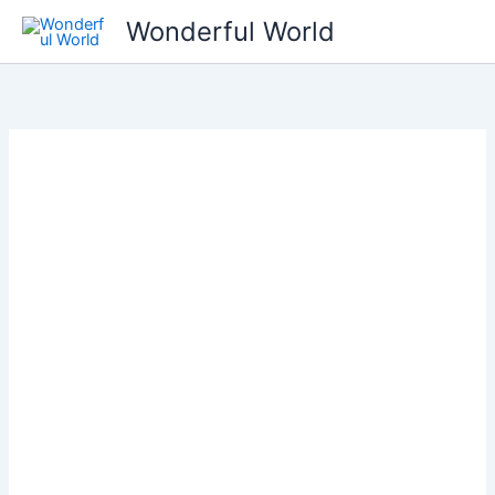
콘
Wonderful World
텐
츠
로
건
너
뛰
기