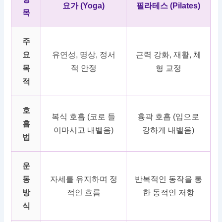
요가 (Yoga)
필라테스 (Pilates)
목
주
요
유연성, 명상, 정서
근력 강화, 재활, 체
목
적 안정
형 교정
적
호
복식 호흡 (코로 들
흉곽 호흡 (입으로
흡
이마시고 내뱉음)
강하게 내뱉음)
법
운
동
자세를 유지하며 정
반복적인 동작을 통
방
적인 흐름
한 동적인 저항
식