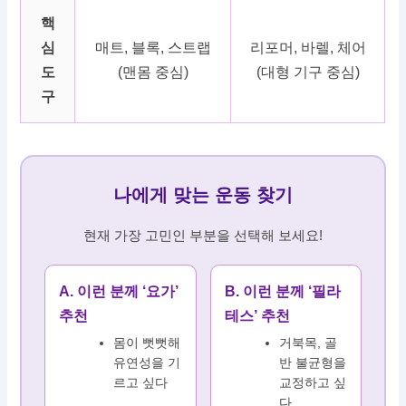
핵
심
매트, 블록, 스트랩
리포머, 바렐, 체어
도
(맨몸 중심)
(대형 기구 중심)
구
나에게 맞는 운동 찾기
현재 가장 고민인 부분을 선택해 보세요!
A. 이런 분께 ‘요가’
B. 이런 분께 ‘필라
추천
테스’ 추천
몸이 뻣뻣해
거북목, 골
유연성을 기
반 불균형을
르고 싶다
교정하고 싶
다