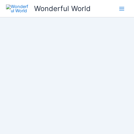
콘
Wonderful World
텐
츠
로
건
너
뛰
기