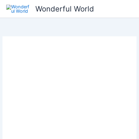
콘
Wonderful World
텐
츠
로
건
너
뛰
기