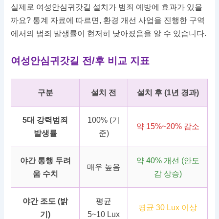
실제로 여성안심귀갓길 설치가 범죄 예방에 효과가 있을
까요? 통계 자료에 따르면, 환경 개선 사업을 진행한 구역
에서의 범죄 발생률이 현저히 낮아졌음을 알 수 있습니다.
여성안심귀갓길 전/후 비교 지표
구분
설치 전
설치 후 (1년 경과)
5대 강력범죄
100% (기
약 15%~20% 감소
발생률
준)
야간 통행 두려
약 40% 개선 (안도
매우 높음
움 수치
감 상승)
야간 조도 (밝
평균
평균 30 Lux 이상
기)
5~10 Lux