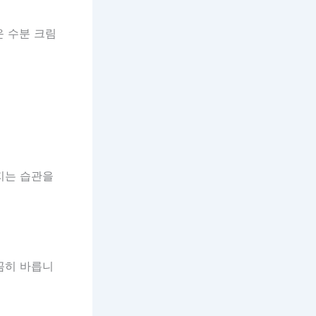
운 수분 크림
지는 습관을
꼼히 바릅니