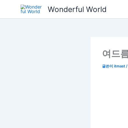
콘
Wonderful World
텐
츠
로
건
너
뛰
여드름
기
글쓴이
itmast