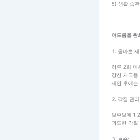
5) 생활 습
여드름을 완
올바른 세
하루 2회 
강한 자극을
세안 후에는
각질 관리
일주일에 1-
과도한 각질
보습: