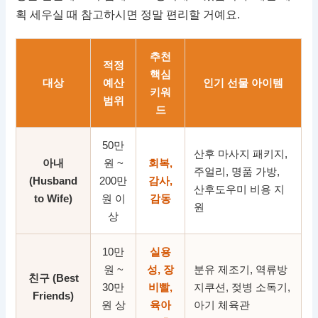
획 세우실 때 참고하시면 정말 편리할 거예요.
추천
적정
핵심
대상
예산
인기 선물 아이템
키워
범위
드
50만
산후 마사지 패키지,
아내
원 ~
회복,
주얼리, 명품 가방,
(Husband
200만
감사,
산후도우미 비용 지
to Wife)
원 이
감동
원
상
10만
실용
원 ~
성, 장
분유 제조기, 역류방
친구 (Best
30만
비빨,
지쿠션, 젖병 소독기,
Friends)
원 상
육아
아기 체육관