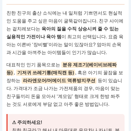
친한 친구의 출산 소식에는 내 일처럼 기쁘면서도 현실적
인 도움을 주고 싶은 마음이 굴뚝같아집니다. 친구 사이에
는 겉치레보다는
육아의 질을 수직 상승시켜 줄 수 있는
실용적인 가전이나 육아 템
이 최고의 선택입니다. 요즘 육
아는 이른바 ‘장비빨’이라는 말이 있잖아요? 엄마의 손목
과 시간을 아껴주는 아이템들이 인기가 많습니다.
대표적인 인기 품목으로는
분유 제조기(베이비브레짜
등)
,
기저귀 쓰레기통(매직캔 등)
, 혹은 아기의 꿀잠을 보
장하는
라라앤모어/머메이드 역류방지쿠션
등이 있습니
다. 가격대가 조금 나가는 가전제품의 경우, 마음이 맞는
친구들끼리 돈을 모아서 ‘계모임’ 형태로 크게 한방 쏴주
는 것도 서로에게 부담 없고 아주 좋은 방법입니다.
⚠ 주의하세요!
친한 친구라고 해서 내 마음대로 유모차나 카시트, 분