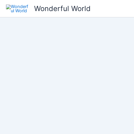
콘
Wonderful World
텐
츠
로
건
너
뛰
기