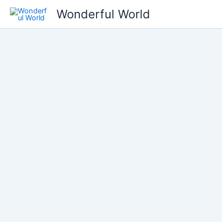
콘
Wonderful World
텐
츠
로
건
너
뛰
기