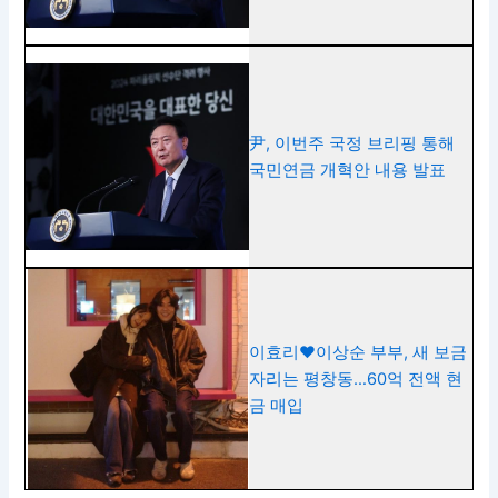
尹, 이번주 국정 브리핑 통해
국민연금 개혁안 내용 발표
이효리♥이상순 부부, 새 보금
자리는 평창동…60억 전액 현
금 매입