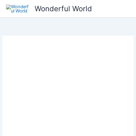
콘
Wonderful World
텐
츠
로
건
너
뛰
기