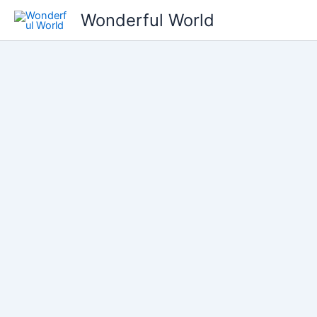
콘
Wonderful World
텐
츠
로
건
너
뛰
기