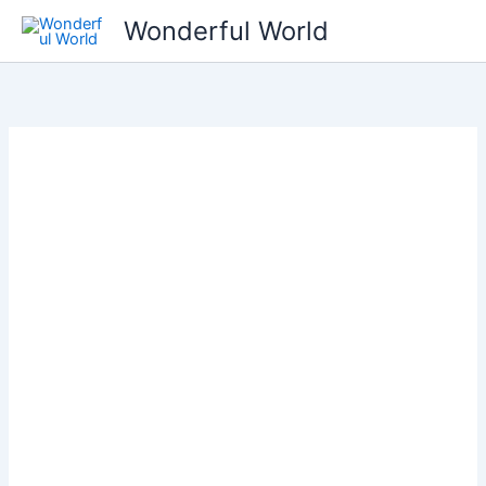
콘
Wonderful World
텐
츠
로
건
너
뛰
기