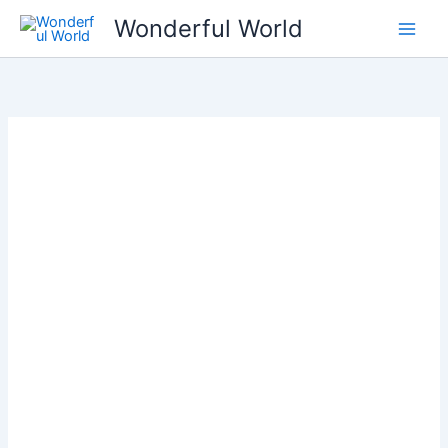
콘
Wonderful World
텐
츠
로
건
너
뛰
기