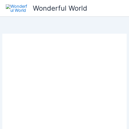
콘
Wonderful World
텐
츠
로
건
너
뛰
기