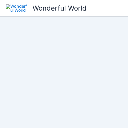
콘
Wonderful World
텐
츠
로
건
너
뛰
기