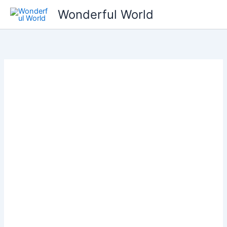
콘
Wonderful World
텐
츠
로
건
너
뛰
기