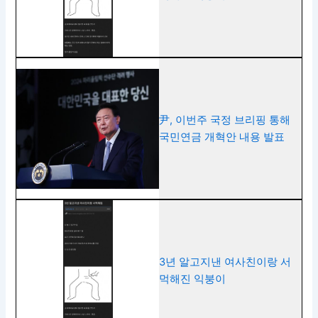
尹, 이번주 국정 브리핑 통해
국민연금 개혁안 내용 발표
3년 알고지낸 여사친이랑 서
먹해진 익붕이