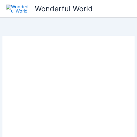
콘
Wonderful World
텐
츠
로
건
너
뛰
기