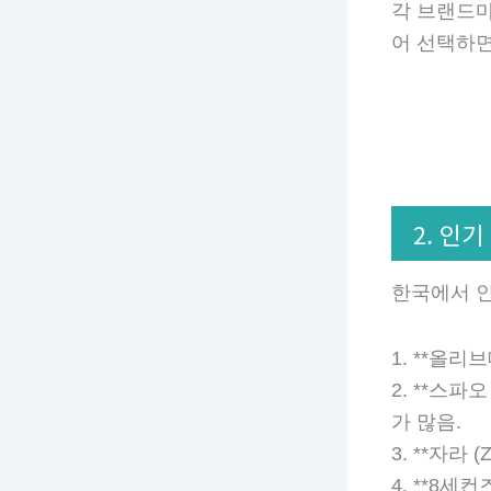
각 브랜드마
어 선택하면
2. 인
한국에서 인
1. **올리
2. **스파
가 많음.
3. **자라
4. **8세