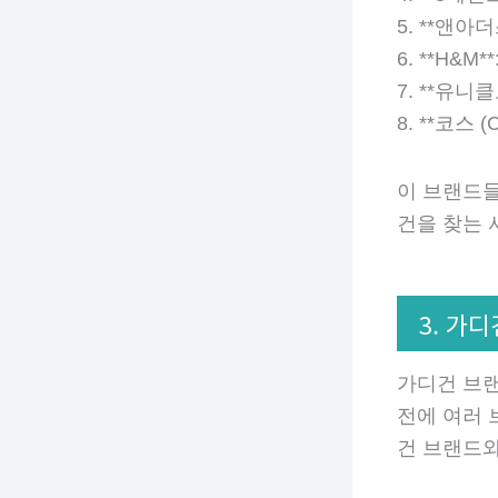
5. **앤아
6. **H&
7. **유니
8. **코스
이 브랜드들
건을 찾는 
3. 가
가디건 브랜
전에 여러 
건 브랜드와