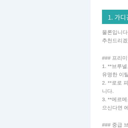
1. 가
물론입니다!
추천드리겠
### 프리
1. **브루넬
유명한 이
2. **로로
니다.
3. **에르
으신다면 
### 중급 