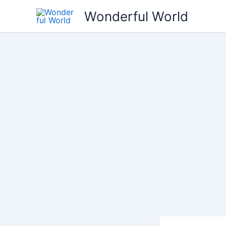
콘
Wonderful World
텐
츠
로
건
너
뛰
기