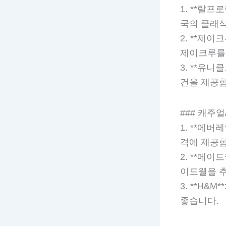
1. **랄프
국의 클래
2. **제
제이크루를
3. **유니
건을 제공합
### 캐주
1. **에버
격에 제공합
2. **메이
이드웰을 
3. **H
좋습니다.